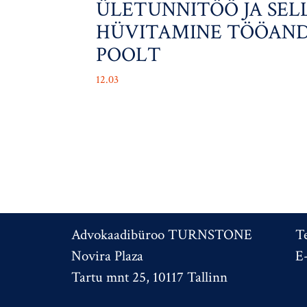
ÜLETUNNITÖÖ JA SEL
HÜVITAMINE TÖÖAND
POOLT
12.03
Advokaadibüroo TURNSTONE
T
Novira Plaza
E
Tartu mnt 25, 10117 Tallinn