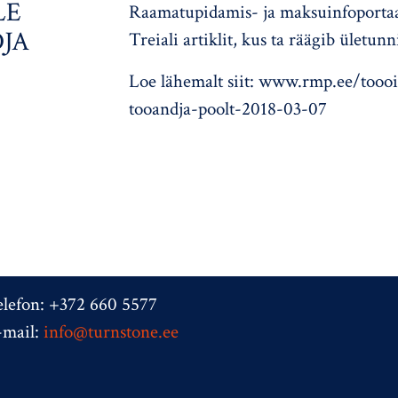
LE
Raamatupidamis- ja maksuinfoportaal
JA
Treiali artiklit, kus ta räägib ületunn
Loe lähemalt siit: www.rmp.ee/toooi
tooandja-poolt-2018-03-07
elefon: +372 660 5577
-mail:
info@turnstone.ee