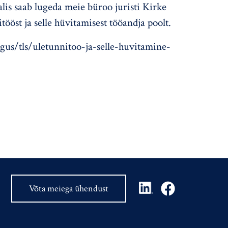
is saab lugeda meie büroo juristi Kirke
itööst ja selle hüvitamisest tööandja poolt.
gus/tls/uletunnitoo-ja-selle-huvitamine-
Võta meiega ühendust