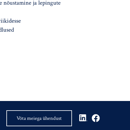
e nõustamine ja lepingute
iikidesse
dlused
Võta meiega ühendust