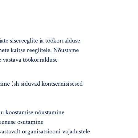
ate sisereeglite ja töökorralduse
ete kaitse reeglitele. Nõustame
le vastava töökorralduse
mine (sh siduvad kontsernisisesed
gu koostamise nõustamine
eenuse osutamine
astavalt organisatsiooni vajadustele