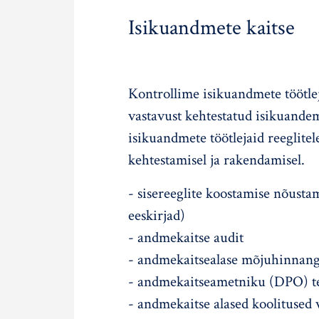
Isikuandmete kaitse
Kontrollime isikuandmete töötlej
vastavust kehtestatud isikuandem
g
isikuandmete töötlejaid reeglite
kehtestamisel ja rakendamisel.
- sisereeglite koostamise nõusta
eeskirjad)
- andmekaitse audit
- andmekaitsealase mõjuhinnan
- andmekaitseametniku (DPO) t
- andmekaitse alased koolitused v