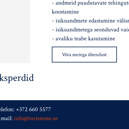
- andmeid puudutavate tehingut
koostamine
- isikuandmete edastamine välisr
- isikuandmetega seonduvad vai
- avaliku teabe kasutamine
Võta meiega ühendust
ksperdid
elefon: +372 660 5577
-mail:
info@turnstone.ee