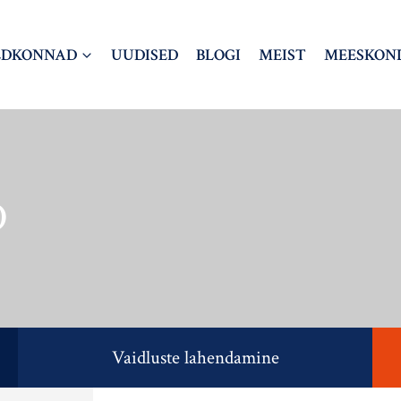
LDKONNAD
UUDISED
BLOGI
MEIST
MEESKON
D
Vaidluste lahendamine