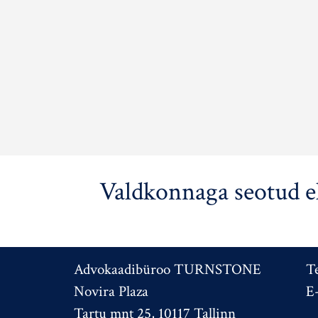
Valdkonnaga seotud e
Advokaadibüroo TURNSTONE
T
Novira Plaza
E
Tartu mnt 25, 10117 Tallinn