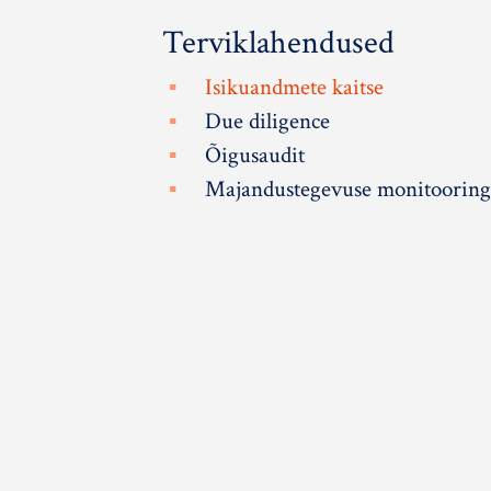
Terviklahendused
Isikuandmete kaitse
Due diligence
Õigusaudit
Majandustegevuse monitoorin