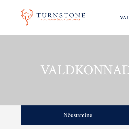
VA
VALDKONNA
Nõustamine