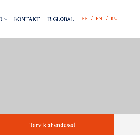
EE
EN
RU
D
KONTAKT
IR GLOBAL
Terviklahendused